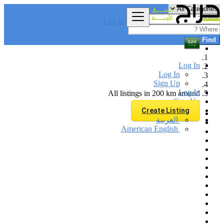
Log In
Find
Log In
Log In
Sign Up
Log In
All listings in 200 km around
Sign Up
Create Listing
العربية
American English