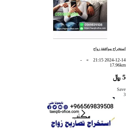
استخراج موافقة زواج
-
»
2024-12-14 21:15
17.96km
5 ﷼
Save
3