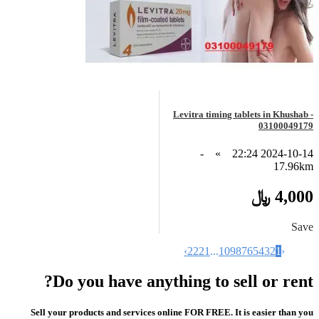
Levitra timing tablets in Khushab -
03100049179
-
»
2024-10-14 22:24
17.96km
4,000 ﷼
Save
›
22
21
...
10
9
8
7
6
5
4
3
2
1
‹
Do you have anything to sell or rent?
Sell your products and services online FOR FREE. It is easier than you